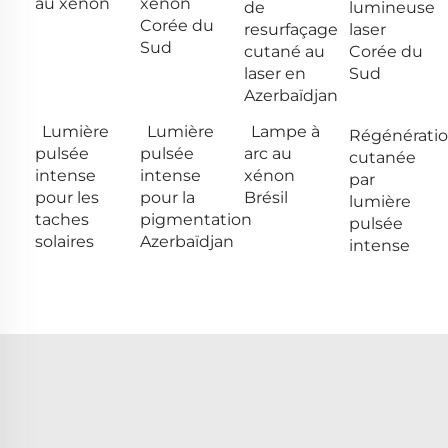
au xénon
xénon
de
lumineuse
Corée du
resurfaçage
laser
Sud
cutané au
Corée du
laser en
Sud
Azerbaïdjan
Lumière
Lumière
Lampe à
Régénérati
pulsée
pulsée
arc au
cutanée
intense
intense
xénon
par
pour les
pour la
Brésil
lumière
taches
pigmentation
pulsée
solaires
Azerbaïdjan
intense