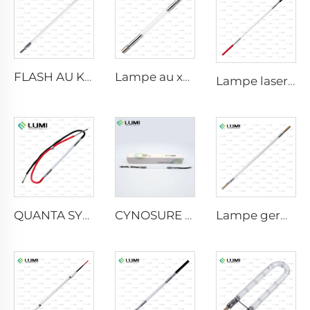
FLASH AU KRYPTON
Lampe au xénon IPL P1640 – 7×47×110 mm
Lampe laser au xénon L2851-5×105×175 mm
QUANTA SYSTEM
CYNOSURE E LITE +
Lampe germicide à impulsion forte L3670 – 7×160×200 mm