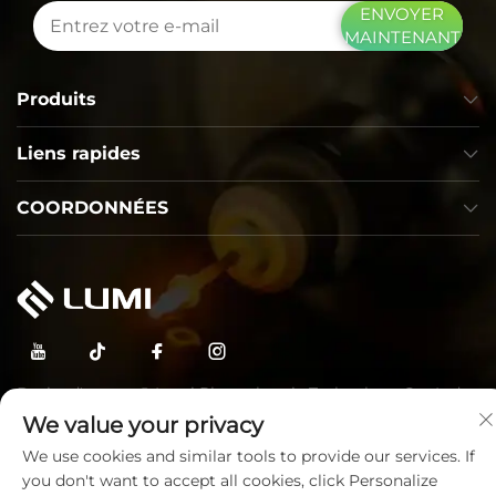
ENVOYER
MAINTENANT
Produits
Liens rapides
COORDONNÉES
Droits d'auteur © Lumi Photoelectric Technology Co., Ltd.
Tous droits réservés —
Politique de confidentialité
—
Blogue
We value your privacy
We use cookies and similar tools to provide our services. If
you don't want to accept all cookies, click Personalize