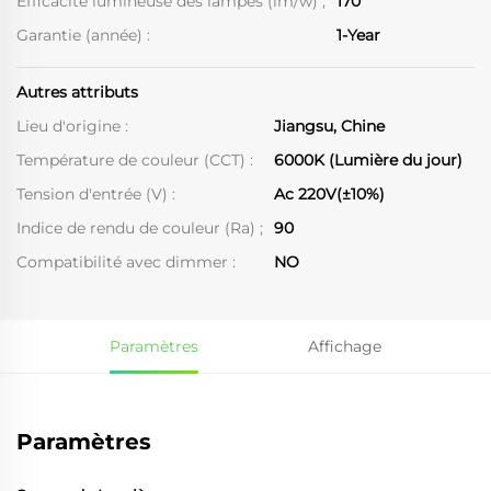
Efficacité lumineuse des lampes (lm/w) ;
170
Garantie (année) :
1-Year
Autres attributs
Lieu d'origine :
Jiangsu, Chine
Température de couleur (CCT) :
6000K (Lumière du jour)
Tension d'entrée (V) :
Ac 220V(±10%)
Indice de rendu de couleur (Ra) ;
90
Compatibilité avec dimmer :
NO
Paramètres
Affichage
Paramètres