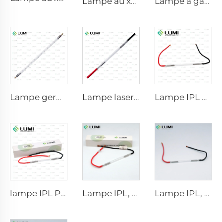
Lampe au xénon IPL P1541 – 9×45×100 mm
Lampe à gaz simulateur de lumière solaire D1200 – 10×110 mm
Lampe germicide à impulsion forte L5590 – 9×250×300 mm
Lampe laser au xénon L2021-7×65×130 mm
Lampe IPL P2021-7×65×130 mm
lampe IPL P1671 - 7×50×110 mm
Lampe lPL, modèle 7-60-125 Fil
Lampe lPL, modèle 7-50-115 Fil