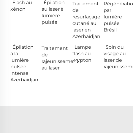
Flash au
Épilation
Traitement
Régénérati
xénon
au laser à
de
par
lumière
resurfaçage
lumière
pulsée
cutané au
pulsée
laser en
Brésil
Azerbaïdjan
Épilation
Lampe
Soin du
Traitement
à la
flash au
visage au
de
lumière
krypton
laser de
rajeunissement
pulsée
rajeunissem
au laser
intense
Azerbaïdjan