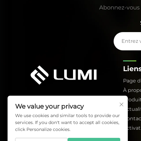
Abonnez-vous à
Lien
Page d
À prop
Produi
We value your privacy
Actuali
We use cookies and similar tools to provide our
Contac
services. If you don't want to accept all cookies,
Activa
click Personalize cookies.