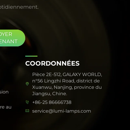
uotidiennement.
OYER
ENANT
COORDONNÉES
Pièce 2E-512, GALAXY WORLD,
n°56 Lingzhi Road, district de
Xuanwu, Nanjing, province du
sion
Jiangsu, Chine.
+86-25 86666738
re au
service@lumi-lamps.com