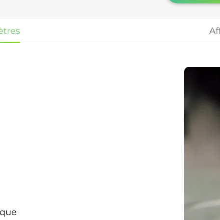
tres
Af
ique