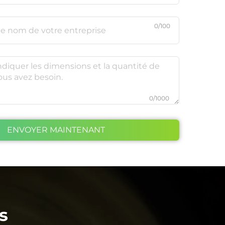
0/100
0/1000
ENVOYER MAINTENANT
s