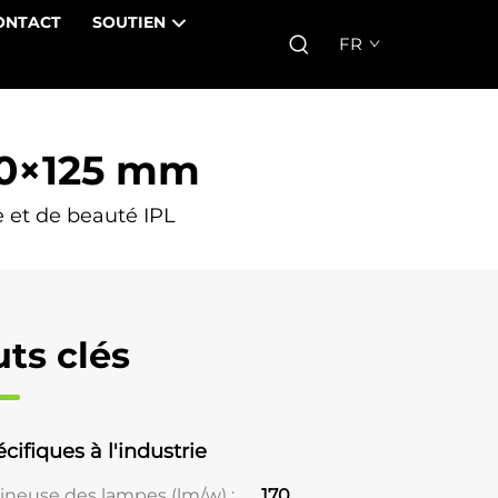
ONTACT
SOUTIEN
FR
60×125 mm
 et de beauté IPL
uts clés
cifiques à l'industrie
mineuse des lampes (lm/w) ;
170