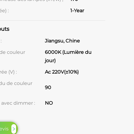
e) :
1-Year
buts
:
Jiangsu, Chine
de couleur
6000K (Lumière du
jour)
ée (V) :
Ac 220V(±10%)
du de couleur
90
 avec dimmer :
NO
evis