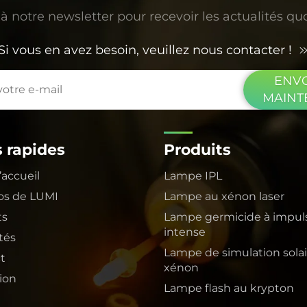
 notre newsletter pour recevoir les actualités q
Si vous en avez besoin, veuillez nous contacter !
ENV
MAINT
s rapides
Produits
’accueil
Lampe IPL
os de LUMI
Lampe au xénon laser
ts
Lampe germicide à impul
intense
tés
Lampe de simulation solai
t
xénon
tion
Lampe flash au krypton