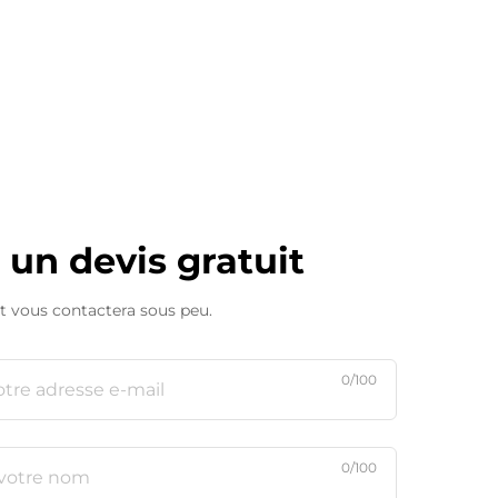
 un devis gratuit
t vous contactera sous peu.
0/100
0/100