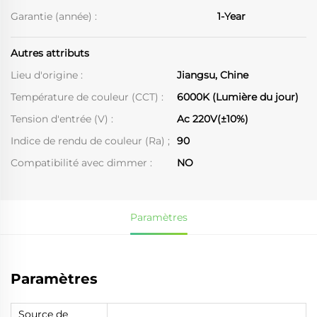
Garantie (année) :
1-Year
Autres attributs
Lieu d'origine :
Jiangsu, Chine
Température de couleur (CCT) :
6000K (Lumière du jour)
Tension d'entrée (V) :
Ac 220V(±10%)
Indice de rendu de couleur (Ra) ;
90
Compatibilité avec dimmer :
NO
Paramètres
Paramètres
Source de