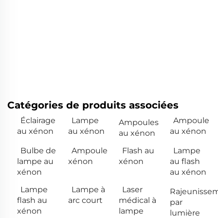
Catégories de produits associées
Éclairage
Lampe
Ampoule
Ampoules
au xénon
au xénon
au xénon
au xénon
Bulbe de
Ampoule
Flash au
Lampe
lampe au
xénon
xénon
au flash
xénon
au xénon
Lampe
Lampe à
Laser
Rajeunisse
flash au
arc court
médical à
par
xénon
lampe
lumière