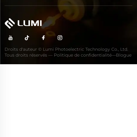
Droits d'auteur © Lumi Photoelectric Technology Co., Ltd.
Tous droits réservés —
Politique de confidentialité
—
Blogue