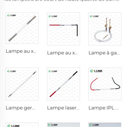
Lampe au xénon IPL P1640 – 7×47×110 mm
Lampe au xénon IPL P1541 – 9×45×100 mm
Lampe à gaz simulateur de lumière solaire D1200 – 10×110 mm
Lampe germicide à impulsion forte L5590 – 9×250×300 mm
Lampe laser au xénon L2021-7×65×130 mm
Lampe IPL P2021-7×65×130 mm