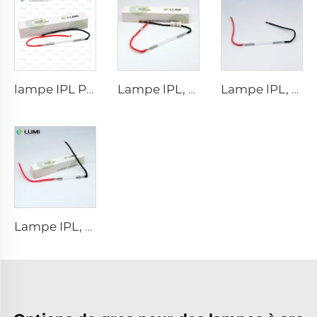
lampe IPL P1671 - 7×50×110 mm
Lampe lPL, modèle 7-60-125 Fil
Lampe lPL, modèle 7-50-115 Fil
Lampe IPL, modèle 9-45-100 Fil