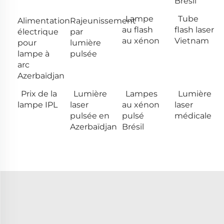
Brésil
Lampe
Tube
Alimentation
Rajeunissement
au flash
flash laser
électrique
par
au xénon
Vietnam
pour
lumière
lampe à
pulsée
arc
Azerbaïdjan
Prix de la
Lumière
Lampes
Lumière
lampe IPL
laser
au xénon
laser
pulsée en
pulsé
médicale
Azerbaïdjan
Brésil