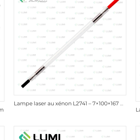
Lampe laser au xénon L2741 – 7×100×167 mm
mm