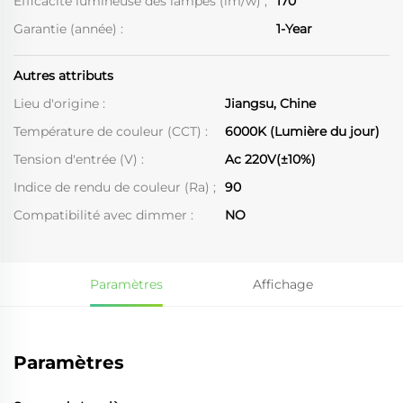
Efficacité lumineuse des lampes (lm/w) ;
170
Garantie (année) :
1-Year
Autres attributs
Lieu d'origine :
Jiangsu, Chine
Température de couleur (CCT) :
6000K (Lumière du jour)
Tension d'entrée (V) :
Ac 220V(±10%)
Indice de rendu de couleur (Ra) ;
90
Compatibilité avec dimmer :
NO
Paramètres
Affichage
Paramètres