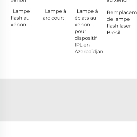
xénon
au xénon
Lampe
Lampe à
Lampe à
Remplacem
flash au
arc court
éclats au
de lampe
xénon
xénon
flash laser
pour
Brésil
dispositif
IPL en
Azerbaïdjan