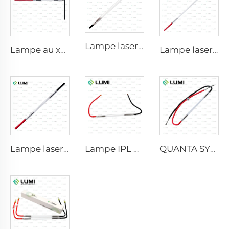
Lampe laser au xénon L2741 – 7×100×167 mm
Lampe au xénon IPL P1541 – 9×45×100 mm
Lampe laser au xénon L2851-5×105×175 mm
Lampe laser au xénon L2021-7×65×130 mm
Lampe IPL P2021-7×65×130 mm
QUANTA SYSTEM