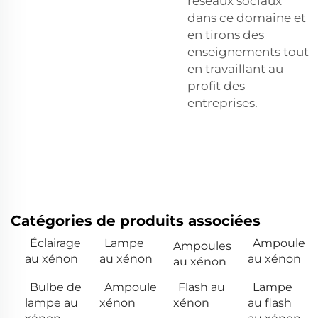
réseaux sociaux
dans ce domaine et
en tirons des
enseignements tout
en travaillant au
profit des
entreprises.
Catégories de produits associées
Éclairage
Lampe
Ampoule
Ampoules
au xénon
au xénon
au xénon
au xénon
Bulbe de
Ampoule
Flash au
Lampe
lampe au
xénon
xénon
au flash