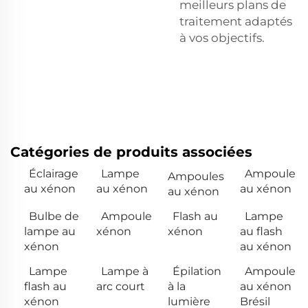
meilleurs plans de
traitement adaptés
à vos objectifs.
Catégories de produits associées
Éclairage
Lampe
Ampoule
Ampoules
au xénon
au xénon
au xénon
au xénon
Bulbe de
Ampoule
Flash au
Lampe
lampe au
xénon
xénon
au flash
xénon
au xénon
Lampe
Lampe à
Épilation
Ampoule
flash au
arc court
à la
au xénon
xénon
lumière
Brésil