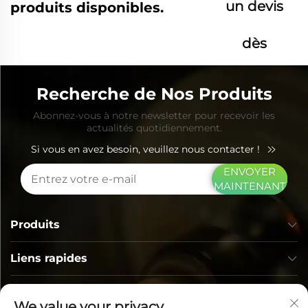
un devis
produits disponibles.
dès
maintenant
Recherche de Nos Produits
Abonnez-vous à notre newsletter pour recevoir les
actualités quotidiennement.
Si vous en avez besoin, veuillez nous contacter !
ENVOYER
MAINTENANT
Produits
Liens rapides
COORDONNÉES
We value your privacy