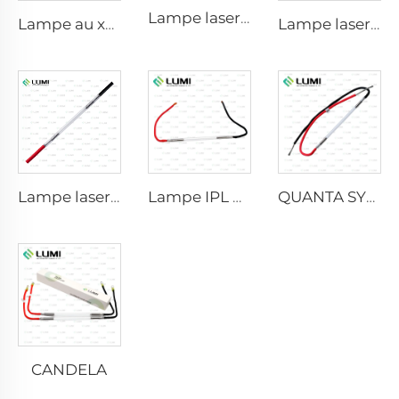
Lampe laser au xénon L2741 – 7×100×167 mm
Lampe au xénon IPL P1541 – 9×45×100 mm
Lampe laser au xénon L2851-5×105×175 mm
Lampe laser au xénon L2021-7×65×130 mm
Lampe IPL P2021-7×65×130 mm
QUANTA SYSTEM
CANDELA