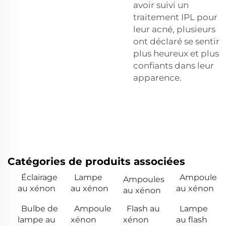
avoir suivi un
traitement IPL pour
leur acné, plusieurs
ont déclaré se sentir
plus heureux et plus
confiants dans leur
apparence.
Catégories de produits associées
Éclairage
Lampe
Ampoule
Ampoules
au xénon
au xénon
au xénon
au xénon
Bulbe de
Ampoule
Flash au
Lampe
lampe au
xénon
xénon
au flash