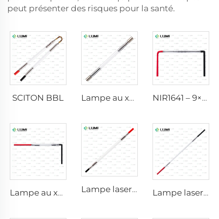
peut présenter des risques pour la santé.
SCITON BBL
Lampe au xénon IPL P1640 – 7×47×110 mm
NIR1641 – 9×45×110 mm
Lampe laser au xénon L2741 – 7×100×167 mm
Lampe au xénon IPL P1541 – 9×45×100 mm
Lampe laser au xénon L2851-5×105×175 mm