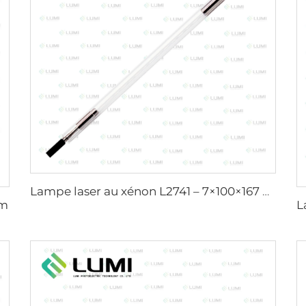
Lampe laser au xénon L2741 – 7×100×167 mm
mm