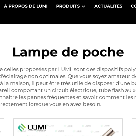
À PROPOS DE LUMI
PRODUITS
ACTUALITÉS
C
Lampe de poche
lles proposées par LUMI, sont des dispositifs polyv
 d'éclairage non optimales. Que vous soyez amateur 
 la maison, il peut être très utile de disposer d'un
eil comportant un circuit électrique,
tube flash au
naître les pannes fréquentes et savoir comment les 
rectement lorsque vous en avez besoin.