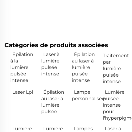
Catégories de produits associées
Épilation
Laser à
Épilation
Traitement
à la
lumière
au laser à
par
lumière
pulsée
lumière
lumière
pulsée
intense
pulsée
pulsée
intense
intense
intense
Laser Lpl
Épilation
Lampe
Lumière
au laser à
personnalisée
pulsée
lumière
intense
pulsée
pour
l'hyperpigm
Lumière
Lumière
Lampes
Laser à