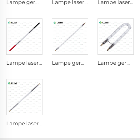
Lampe germicide à impulsion forte L3031 – 8×130×165 mm (fil)
Lampe laser au xénon L2051 – 5×70×130 mm
Lampe laser au xénon L1721 – 7×50×115 mm
Lampe laser au xénon L1921 - 7×60×125 mm
Lampe germicide à impulsion forte L5590 – 9×250×300 mm
Lampe germicide à impulsion forte L1890U – 9×40×140U mm
Lampe laser au xénon L3180-8×100×210 mm