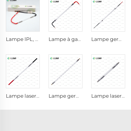
Lampe lPL, modèle 7-60-125 Fil
Lampe à gaz simulateur de lumière solaire D3801 – 10×160×210 mm
Lampe germicide à impulsion forte L3031 – 8×130×165 mm (fil)
Lampe laser au xénon L2051 – 5×70×130 mm
Lampe germicide à impulsion forte L5590 – 9×250×300 mm
Lampe laser au xénon L1530-8×45×100 mm