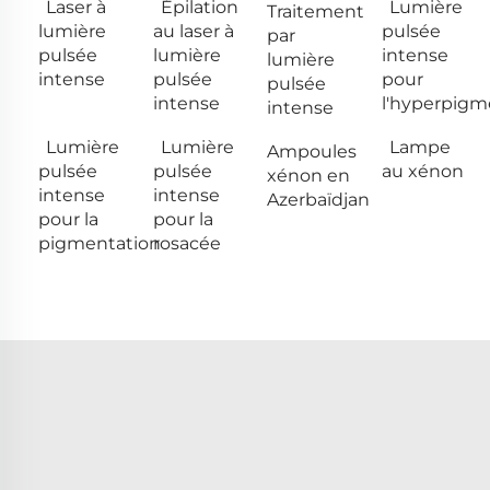
Laser à
Épilation
Lumière
Traitement
lumière
au laser à
pulsée
par
pulsée
lumière
intense
lumière
intense
pulsée
pour
pulsée
intense
l'hyperpigm
intense
Lumière
Lumière
Lampe
Ampoules
pulsée
pulsée
au xénon
xénon en
intense
intense
Azerbaïdjan
pour la
pour la
pigmentation
rosacée