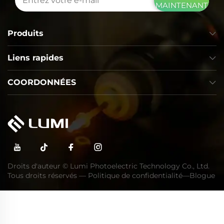
MAINTENANT
Produits
Liens rapides
COORDONNÉES
Droits d'auteur © Lumi Photoelectric Technology Co., Ltd.
Tous droits réservés —
Politique de confidentialité
—
Blogue