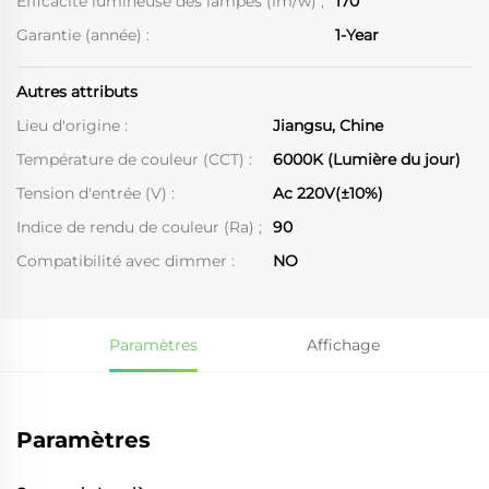
Efficacité lumineuse des lampes (lm/w) ;
170
Garantie (année) :
1-Year
Autres attributs
Lieu d'origine :
Jiangsu, Chine
Température de couleur (CCT) :
6000K (Lumière du jour)
Tension d'entrée (V) :
Ac 220V(±10%)
Indice de rendu de couleur (Ra) ;
90
Compatibilité avec dimmer :
NO
Paramètres
Affichage
Paramètres