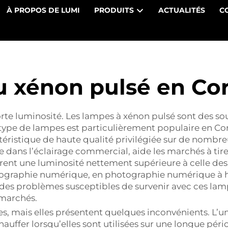
À PROPOS DE LUMI
PRODUITS
ACTUALITÉS
C
 xénon pulsé en Co
te luminosité. Les lampes à xénon pulsé sont des sou
 type de lampes est particulièrement populaire en Co
téristique de haute qualité privilégiée sur de nombr
dans l’éclairage commercial, aide les marchés à tire
ffrent une luminosité nettement supérieure à celle de
hotographie numérique, en photographie numérique à 
te des problèmes susceptibles de survenir avec ces la
 marchés.
, mais elles présentent quelques inconvénients. L’un 
fer lorsqu’elles sont utilisées sur une longue période