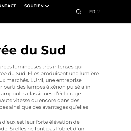
ONTACT
SOUTIEN
FR
rée du Sud
rces lumineuses très intenses qui
rée du Sud. Elles produisent une lumière
eux marchés. LUMI, une entreprise
r parti des lampes à xénon pulsé afin
s ampoules classiques d’éclairage
haute vitesse ou encore dans des
mpes ainsi que des avantages qu’elles
d’eux est leur forte élévation de
. Si elles ne font pas l’objet d’un