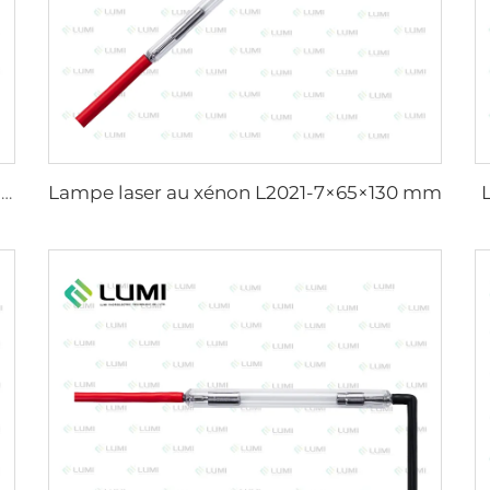
Lampe laser au xénon L2021-7×65×130 mm
Lampe laser au xénon L2851-5×105×175 mm