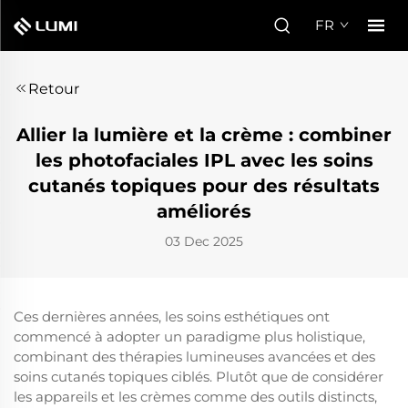
FR
Retour
Allier la lumière et la crème : combiner
les photofaciales IPL avec les soins
cutanés topiques pour des résultats
améliorés
03 Dec 2025
Ces dernières années, les soins esthétiques ont
commencé à adopter un paradigme plus holistique,
combinant des thérapies lumineuses avancées et des
soins cutanés topiques ciblés. Plutôt que de considérer
les appareils et les crèmes comme des outils distincts,