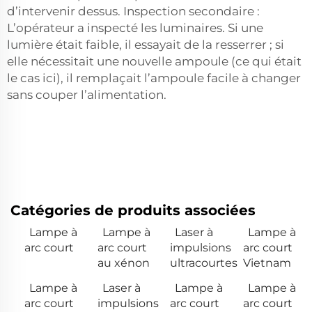
d’intervenir dessus. Inspection secondaire :
L’opérateur a inspecté les luminaires. Si une
lumière était faible, il essayait de la resserrer ; si
elle nécessitait une nouvelle ampoule (ce qui était
le cas ici), il remplaçait l’ampoule facile à changer
sans couper l’alimentation.
Catégories de produits associées
Lampe à
Lampe à
Laser à
Lampe à
arc court
arc court
impulsions
arc court
au xénon
ultracourtes
Vietnam
Lampe à
Laser à
Lampe à
Lampe à
arc court
impulsions
arc court
arc court