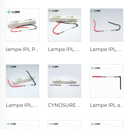
lampe IPL P1671 - 7×50×110 mm
Lampe lPL, modèle 7-60-125 Fil
Lampe lPL, modèle 7-50-115 Fil
Lampe IPL, modèle 9-45-100 Fil
CYNOSURE E LITE +
Lampe IPL au xénon P1421 – 7×45×90 mm