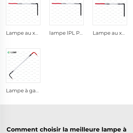
Lampe au xénon IPL P1621 – 7×50×105 mm
lampe lPL P1671 - 7×50×110 mm
Lampe au xénon IPL P1491 – 9×45×95 mm
Lampe à gaz simulateur de lumière solaire D3801 – 10×160×210 mm
Comment choisir la meilleure lampe à