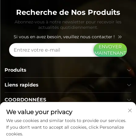
Recherche de Nos Produits
Abonnez-vous à notre newsletter pour recevoir les
actualités quotidiennement.
Si vous en avez besoin, veuillez nous contacter !
ENVOYER
MAINTENANT
Produits
Liens rapides
COORDONNÉES
We value your privacy
We use cookies and similar tools to provide our services.
If you don't want to accept all cookies, click Personalize
cookies.